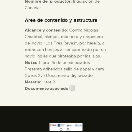
Nombre del productor
: Inquisición de
Canarias
ESPAÑOL
Área de contenido y estructura
Alcance y contenido
: Contra Nicolás
Cristóbal, alemán, marinero y carpintero
del navío "Los Tres Reyes", por herejía, al
tratar con herejes al ser capturado por un
navío inglés que pirateaba por las islas.
Notas
: Libro 25 de penitenciados.
Presenta adheridos sello de papel y cera
(folios 2v.) Documento digitalizado.
Materia
: Herejía
Documento asociado