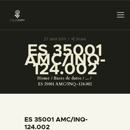
27 abril 2011
Share
ES 35001
PREPARAR LA VISITA
AMC/INQ-
124.002
ACTIVIDADES
Home
Bases de datos
...
█
ES 35001 AMC/INQ-124.002
EL MUSEO
COLECCIONES
ES 35001 AMC/INQ-
124.002