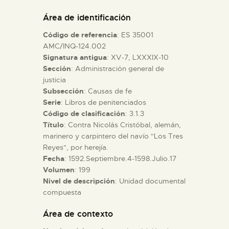
DIDÁCTICA
Área de identificación
Código de referencia
: ES 35001
ESPAÑOL
AMC/INQ-124.002
Signatura antigua
: XV-7, LXXXIX-10
Sección
: Administración general de
PREPARAR LA VISITA
justicia
Subsección
: Causas de fe
ACTIVIDADES
Serie
: Libros de penitenciados
Código de clasificación
: 3.1.3
Título
: Contra Nicolás Cristóbal, alemán,
█
marinero y carpintero del navío "Los Tres
Reyes", por herejía.
Fecha
: 1592.Septiembre.4-1598.Julio.17
EL MUSEO
Volumen
: 199
Nivel de descripción
: Unidad documental
compuesta
COLECCIONES
Área de contexto
DIDÁCTICA