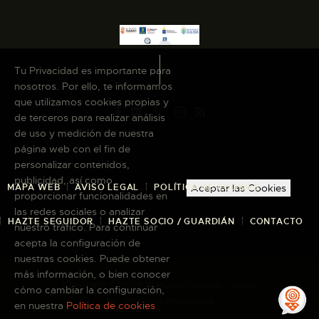
Tu Privacidad es importante para
nosotros. Por ello, te informamos
que utilizamos cookies propias y
de terceros para realizar análisis
de uso y medición de nuestra
página web con el fin de
personalizar contenidos,
publicidad, así como
MAPA WEB
AVISO LEGAL
POLÍTICA DE COOKIES
Aceptar las Cookies
proporcionar funcionalidades en
las redes sociales o analizar
HAZTE SEGUIDOR
HAZTE SOCIO / GUARDIÁN
CONTACTO
nuestro tráfico. Para continuar
acepta la configuración de
nuestras cookies. Puede obtener
más información, o bien conocer
Copyright © 2026 El Museo Canario · Todos
cómo cambiar la configuración,
los derechos reservados
en nuestra
Política de cookies