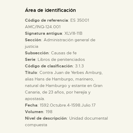
DIDÁCTICA
Área de identificación
Código de referencia
: ES 35001
ESPAÑOL
AMC/INQ-124.001
Signatura antigua
: XLVIII-11B
Sección
: Administración general de
PREPARAR LA VISITA
justicia
Subsección
: Causas de fe
ACTIVIDADES
Serie
: Libros de penitenciados
Código de clasificación
: 3.1.3
Título
: Contra Juan de Yerbes Amburg,
█
alias Hans de Hamburgo, marinero,
natural de Hamburgo y estante en Gran
Canaria, de 23 años, por herejía y
EL MUSEO
apostasía.
Fecha
: 1592.Octubre.4-1598.Julio.17
Volumen
: 198
COLECCIONES
Nivel de descripción
: Unidad documental
compuesta
DIDÁCTICA