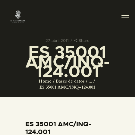
27 abril 2011
Share
ES 35001
PREPARAR LA VISITA
AMC/INQ-
124.001
ACTIVIDADES
Home
Bases de datos
...
█
ES 35001 AMC/INQ-124.001
EL MUSEO
COLECCIONES
ES 35001 AMC/INQ-
124.001