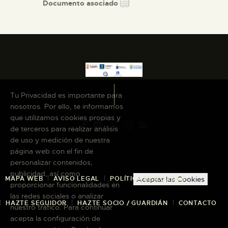
Documento asociado
Tu Privacidad es importante para
nosotros. Por ello, te informamos
que utilizamos cookies propias y
de terceros para realizar análisis
de uso y medición de nuestra
página web con el fin de
personalizar contenidos,
publicidad, así como
MAPA WEB
AVISO LEGAL
POLÍTICA DE COOKIES
Aceptar las Cookies
proporcionar funcionalidades en
las redes sociales o analizar
HAZTE SEGUIDOR
HAZTE SOCIO / GUARDIÁN
CONTACTO
nuestro tráfico. Para continuar
acepta la configuración de