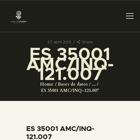
27 abril 2011
Share
ES 35001
PREPARAR LA VISITA
AMC/INQ-
121.007
ACTIVIDADES
Home
Bases de datos
...
█
ES 35001 AMC/INQ-121.007
EL MUSEO
COLECCIONES
ES 35001 AMC/INQ-
121.007