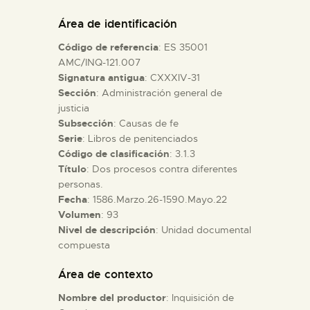
DIDÁCTICA
Área de identificación
Código de referencia
: ES 35001
ESPAÑOL
AMC/INQ-121.007
Signatura antigua
: CXXXIV-31
Sección
: Administración general de
PREPARAR LA VISITA
justicia
Subsección
: Causas de fe
ACTIVIDADES
Serie
: Libros de penitenciados
Código de clasificación
: 3.1.3
Título
: Dos procesos contra diferentes
█
personas.
Fecha
: 1586.Marzo.26-1590.Mayo.22
Volumen
: 93
EL MUSEO
Nivel de descripción
: Unidad documental
compuesta
COLECCIONES
Área de contexto
Nombre del productor
: Inquisición de
DIDÁCTICA