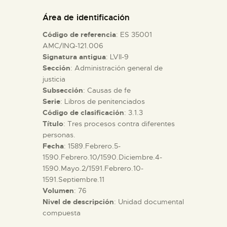
DIDÁCTICA
Área de identificación
Código de referencia
: ES 35001
ESPAÑOL
AMC/INQ-121.006
Signatura antigua
: LVII-9
Sección
: Administración general de
PREPARAR LA VISITA
justicia
Subsección
: Causas de fe
ACTIVIDADES
Serie
: Libros de penitenciados
Código de clasificación
: 3.1.3
Título
: Tres procesos contra diferentes
█
personas.
Fecha
: 1589.Febrero.5-
1590.Febrero.10/1590.Diciembre.4-
EL MUSEO
1590.Mayo.2/1591.Febrero.10-
1591.Septiembre.11
Volumen
: 76
COLECCIONES
Nivel de descripción
: Unidad documental
compuesta
DIDÁCTICA