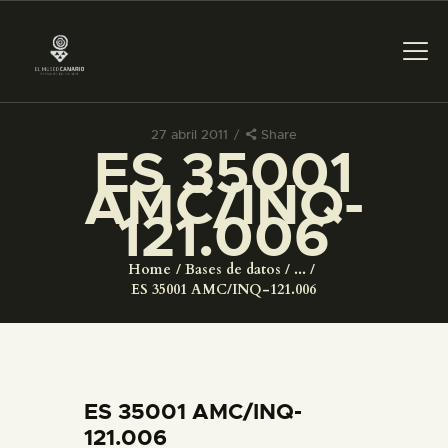
27 abril 2011
Share
ES 35001
PREPARAR LA VISITA
AMC/INQ-
121.006
ACTIVIDADES
Home
Bases de datos
...
█
ES 35001 AMC/INQ-121.006
EL MUSEO
COLECCIONES
ES 35001 AMC/INQ-
121.006