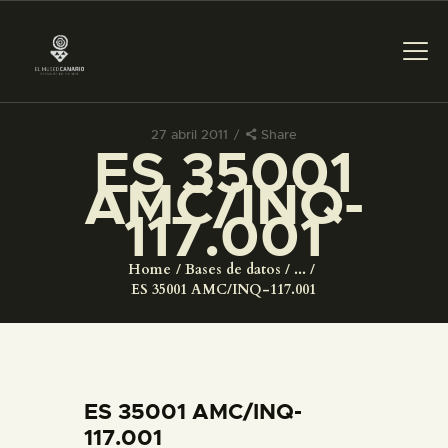
27 abril 2011
Share
ES 35001
PREPARAR LA VISITA
AMC/INQ-
117.001
ACTIVIDADES
Home
Bases de datos
...
█
ES 35001 AMC/INQ-117.001
EL MUSEO
COLECCIONES
ES 35001 AMC/INQ-
117.001