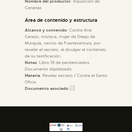
Nombre del productor
: Inquisición de
Canarias
ESPAÑOL
Área de contenido y estructura
Alcance y contenido
: Contra Ana
Cerezo, morisca, mujer de Diego de
Munguía, vecino de Fuerteventura, por
revelar el secreto, al divulgar el contenido
de su testificación.
Notas
: Libro 19 de penitenciados.
Documento digitalizado.
Materia
: Revelar secreto / Contra el Santo
Oficio
Documento asociado