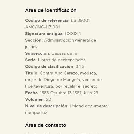
DIDÁCTICA
Área de identificación
Código de referencia
: ES 35001
ESPAÑOL
AMC/INQ-117.001
Signatura antigua
: CXXIX-1
Sección
: Administración general de
PREPARAR LA VISITA
justicia
Subsección
: Causas de fe
ACTIVIDADES
Serie
: Libros de penitenciados
Código de clasificación
: 3.1.3
Título
: Contra Ana Cerezo, morisca,
█
mujer de Diego de Munguía, vecino de
Fuerteventura, por revelar el secreto.
Fecha
: 1586.Octubre.13-1587.Julio.23
EL MUSEO
Volumen
: 22
Nivel de descripción
: Unidad documental
compuesta
COLECCIONES
Área de contexto
DIDÁCTICA