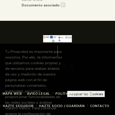
Documento asociado
Tu Privacidad es importante para
nosotros. Por ello, te informamos
que utilizamos cookies propias y
de terceros para realizar análisis
de uso y medición de nuestra
página web con el fin de
personalizar contenidos,
publicidad, así como
MAPA WEB
AVISO LEGAL
POLÍTICA DE COOKIES
Aceptar las Cookies
proporcionar funcionalidades en
las redes sociales o analizar
HAZTE SEGUIDOR
HAZTE SOCIO / GUARDIÁN
CONTACTO
nuestro tráfico. Para continuar
acepta la configuración de