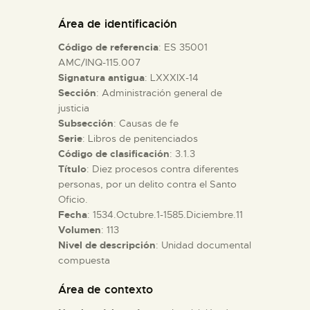
DIDÁCTICA
Área de identificación
Código de referencia
: ES 35001
ESPAÑOL
AMC/INQ-115.007
Signatura antigua
: LXXXIX-14
Sección
: Administración general de
PREPARAR LA VISITA
justicia
Subsección
: Causas de fe
ACTIVIDADES
Serie
: Libros de penitenciados
Código de clasificación
: 3.1.3
Título
: Diez procesos contra diferentes
█
personas, por un delito contra el Santo
Oficio.
Fecha
: 1534.Octubre.1-1585.Diciembre.11
EL MUSEO
Volumen
: 113
Nivel de descripción
: Unidad documental
compuesta
COLECCIONES
Área de contexto
DIDÁCTICA