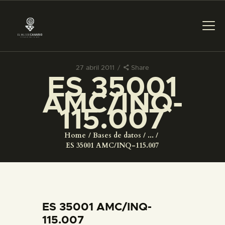
27 abril 2011
Share
ES 35001
PREPARAR LA VISITA
AMC/INQ-
115.007
ACTIVIDADES
Home
Bases de datos
...
█
ES 35001 AMC/INQ-115.007
EL MUSEO
COLECCIONES
ES 35001 AMC/INQ-
115.007