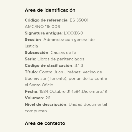
DIDÁCTICA
Área de identificación
Código de referencia
: ES 35001
ESPAÑOL
AMC/INQ-115.006
Signatura antigua
: LXXXIX-9
Sección
: Administración general de
PREPARAR LA VISITA
justicia
Subsección
: Causas de fe
ACTIVIDADES
Serie
: Libros de penitenciados
Código de clasificación
: 3.1.3
Título
: Contra Juan Jiménez, vecino de
█
Buenavista (Tenerife), por un delito contra
el Santo Oficio.
Fecha
: 1584.Octubre.31-1584.Diciembre.19
EL MUSEO
Volumen
: 26
Nivel de descripción
: Unidad documental
compuesta
COLECCIONES
Área de contexto
DIDÁCTICA