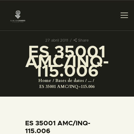
27 abril 2011
Share
ES 35001
PREPARAR LA VISITA
AMC/INQ-
115.006
ACTIVIDADES
Home
Bases de datos
...
█
ES 35001 AMC/INQ-115.006
EL MUSEO
COLECCIONES
ES 35001 AMC/INQ-
115.006