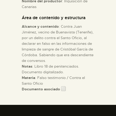
Nombre del productor
: Inquisición de
Canarias
ESPAÑOL
Área de contenido y estructura
Alcance y contenido
: Contra Juan
Jiménez, vecino de Buenavista (Tenerife),
por un delito contra el Santo Oficio, al
declarar en falso en las informaciones de
limpieza de sangre de Cristóbal García de
Córdoba. Sabiendo que era descendiente
de conversos.
Notas
: Libro 18 de penitenciados.
Documento digitalizado.
Materia
: Falso testimonio / Contra el
Santo Oficio
Documento asociado