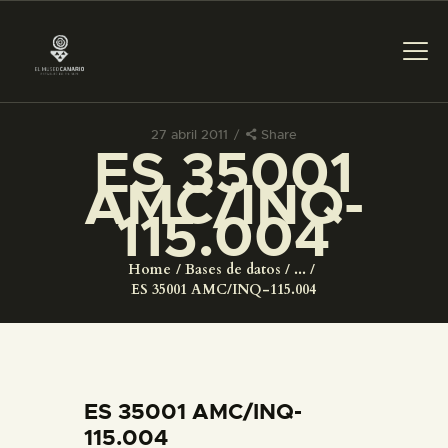
27 abril 2011
Share
ES 35001
PREPARAR LA VISITA
AMC/INQ-
115.004
ACTIVIDADES
Home
Bases de datos
...
█
ES 35001 AMC/INQ-115.004
EL MUSEO
COLECCIONES
ES 35001 AMC/INQ-
115.004