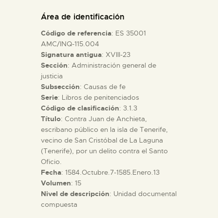
DIDÁCTICA
Área de identificación
Código de referencia
: ES 35001
ESPAÑOL
AMC/INQ-115.004
Signatura antigua
: XVIII-23
Sección
: Administración general de
PREPARAR LA VISITA
justicia
Subsección
: Causas de fe
ACTIVIDADES
Serie
: Libros de penitenciados
Código de clasificación
: 3.1.3
Título
: Contra Juan de Anchieta,
█
escribano público en la isla de Tenerife,
vecino de San Cristóbal de La Laguna
(Tenerife), por un delito contra el Santo
EL MUSEO
Oficio.
Fecha
: 1584.Octubre.7-1585.Enero.13
Volumen
: 15
COLECCIONES
Nivel de descripción
: Unidad documental
compuesta
DIDÁCTICA