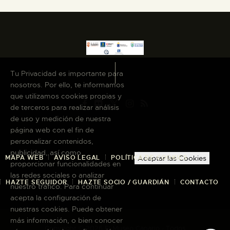
Tu Privacidad es importante para
nosotros. Por ello, te informamos
que utilizamos cookies propias y
de terceros para realizar análisis
de uso y medición de nuestra
página web con el fin de
personalizar contenidos,
publicidad, así como
MAPA WEB
AVISO LEGAL
POLÍTICA DE COOKIES
Aceptar las Cookies
proporcionar funcionalidades en
las redes sociales o analizar
HAZTE SEGUIDOR
HAZTE SOCIO / GUARDIÁN
CONTACTO
nuestro tráfico. Para continuar
acepta la configuración de
nuestras cookies. Puede obtener
más información, o bien conocer
Copyright © 2026 El Museo Canario · Todos