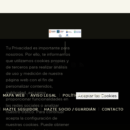
Tu Privacidad es importante para
nosotros. Por ello, te informamos
que utilizamos cookies propias y
de terceros para realizar análisis
de uso y medición de nuestra
página web con el fin de
personalizar contenidos,
publicidad, así como
MAPA WEB
AVISO LEGAL
POLÍTICA DE COOKIES
Aceptar las Cookies
proporcionar funcionalidades en
las redes sociales o analizar
HAZTE SEGUIDOR
HAZTE SOCIO / GUARDIÁN
CONTACTO
nuestro tráfico. Para continuar
acepta la configuración de
nuestras cookies. Puede obtener