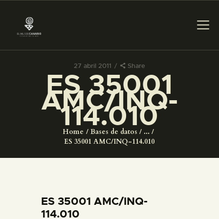
27 abril 2011
Share
ES 35001
PREPARAR LA VISITA
AMC/INQ-
114.010
ACTIVIDADES
Home
Bases de datos
...
█
ES 35001 AMC/INQ-114.010
EL MUSEO
COLECCIONES
ES 35001 AMC/INQ-
114.010