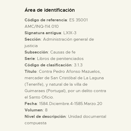
DIDÁCTICA
Área de identificación
Código de referencia
: ES 35001
ESPAÑOL
AMC/INQ-114.010
Signatura antigua
: LXIX-3
Sección
: Administración general de
PREPARAR LA VISITA
justicia
Subsección
: Causas de fe
ACTIVIDADES
Serie
: Libros de penitenciados
Código de clasificación
: 3.1.3
Título
: Contra Pedro Afonso Mazuelos,
█
mercader de San Cristóbal de La Laguna
(Tenerife), y natural de la villa de
Guimaraes (Portugal), por un delito contra
EL MUSEO
el Santo Oficio.
Fecha
: 1584.Diciembre.4-1585.Marzo.20
Volumen
: 8
COLECCIONES
Nivel de descripción
: Unidad documental
compuesta
DIDÁCTICA