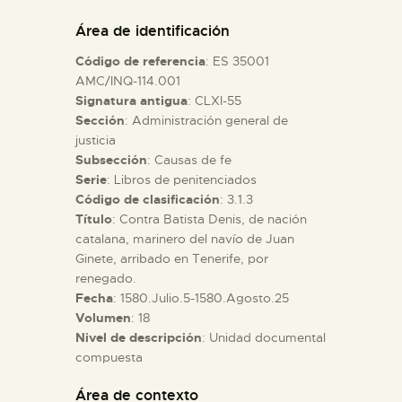
DIDÁCTICA
Área de identificación
Código de referencia
: ES 35001
ESPAÑOL
AMC/INQ-114.001
Signatura antigua
: CLXI-55
Sección
: Administración general de
PREPARAR LA VISITA
justicia
Subsección
: Causas de fe
ACTIVIDADES
Serie
: Libros de penitenciados
Código de clasificación
: 3.1.3
Título
: Contra Batista Denis, de nación
█
catalana, marinero del navío de Juan
Ginete, arribado en Tenerife, por
renegado.
EL MUSEO
Fecha
: 1580.Julio.5-1580.Agosto.25
Volumen
: 18
Nivel de descripción
: Unidad documental
COLECCIONES
compuesta
DIDÁCTICA
Área de contexto