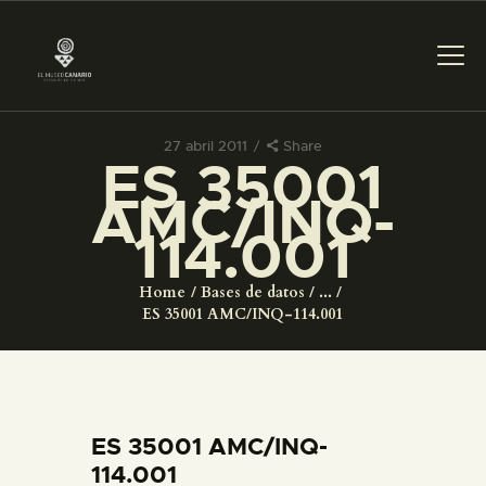
27 abril 2011
Share
ES 35001
PREPARAR LA VISITA
AMC/INQ-
114.001
ACTIVIDADES
Home
Bases de datos
...
█
ES 35001 AMC/INQ-114.001
EL MUSEO
COLECCIONES
ES 35001 AMC/INQ-
114.001