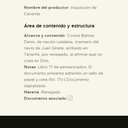
Nombre del productor
: Inquisición de
Canarias
ESPAÑOL
Área de contenido y estructura
Alcance y contenido
: Contra Batista
Denis, de nación catalana, marinero del
navío de Juan Ginete, arribado en
Tenerife, por renegado, al afirmar que no
creía en Dios.
Notas
: Libro 17 de penitenciados. El
documento presenta adherido un sello de
papel y cera (fol. 17v.) Documento
digitalizado.
Materia
: Renegado
Documento asociado