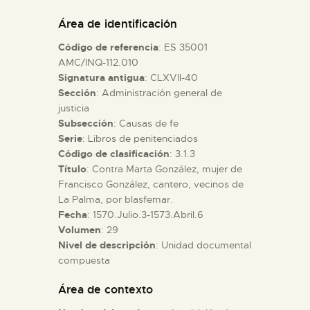
DIDÁCTICA
Área de identificación
Código de referencia
: ES 35001
ESPAÑOL
AMC/INQ-112.010
Signatura antigua
: CLXVII-40
Sección
: Administración general de
PREPARAR LA VISITA
justicia
Subsección
: Causas de fe
ACTIVIDADES
Serie
: Libros de penitenciados
Código de clasificación
: 3.1.3
Título
: Contra Marta González, mujer de
█
Francisco González, cantero, vecinos de
La Palma, por blasfemar.
Fecha
: 1570.Julio.3-1573.Abril.6
EL MUSEO
Volumen
: 29
Nivel de descripción
: Unidad documental
compuesta
COLECCIONES
Área de contexto
DIDÁCTICA