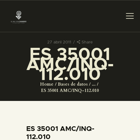
27 abril 2011
Share
ES 35001
PREPARAR LA VISITA
AMC/INQ-
112.010
ACTIVIDADES
Home
Bases de datos
...
█
ES 35001 AMC/INQ-112.010
EL MUSEO
COLECCIONES
ES 35001 AMC/INQ-
112.010