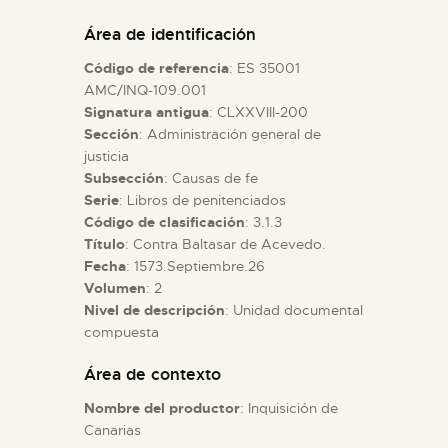
DIDÁCTICA
Área de identificación
Código de referencia
: ES 35001
ESPAÑOL
AMC/INQ-109.001
Signatura antigua
: CLXXVIII-200
Sección
: Administración general de
PREPARAR LA VISITA
justicia
Subsección
: Causas de fe
ACTIVIDADES
Serie
: Libros de penitenciados
Código de clasificación
: 3.1.3
Título
: Contra Baltasar de Acevedo.
█
Fecha
: 1573.Septiembre.26
Volumen
: 2
Nivel de descripción
: Unidad documental
EL MUSEO
compuesta
Área de contexto
COLECCIONES
Nombre del productor
: Inquisición de
Canarias
DIDÁCTICA