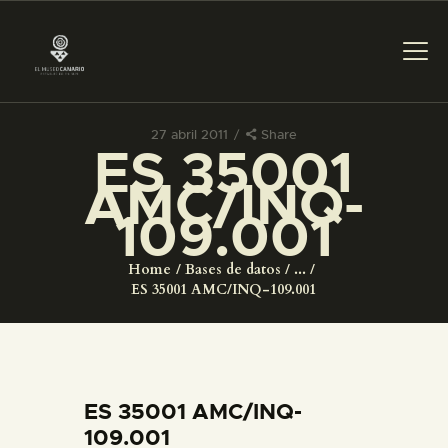
27 abril 2011
Share
ES 35001
PREPARAR LA VISITA
AMC/INQ-
109.001
ACTIVIDADES
Home
Bases de datos
...
█
ES 35001 AMC/INQ-109.001
EL MUSEO
COLECCIONES
ES 35001 AMC/INQ-
109.001