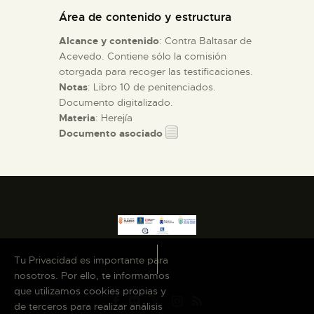
Área de contenido y estructura
ESPAÑOL
Alcance y contenido
: Contra Baltasar de
Acevedo. Contiene sólo la comisión
otorgada para recoger las testificaciones.
Notas
: Libro 10 de penitenciados.
Documento digitalizado.
Materia
: Herejía
Documento asociado
Tu Privacidad es importante para
nosotros. Por ello, te informamos
que utilizamos cookies propias y
de terceros para realizar análisis