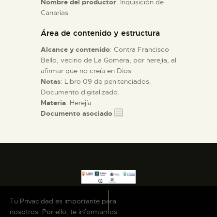
Nombre del productor
: Inquisición de
Canarias
ESPAÑOL
Área de contenido y estructura
Alcance y contenido
: Contra Francisco
Bello, vecino de La Gomera, por herejía, al
afirmar que no creía en Dios.
Notas
: Libro 09 de penitenciados.
Documento digitalizado.
Materia
: Herejía
Documento asociado
Tu Privacidad es importante para
nosotros. Por ello, te informamos