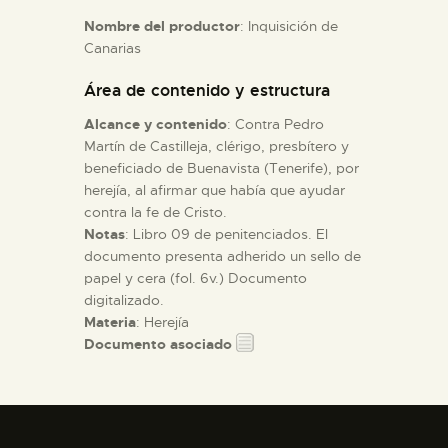
Nombre del productor
: Inquisición de
Canarias
ESPAÑOL
Área de contenido y estructura
Alcance y contenido
: Contra Pedro
Martín de Castilleja, clérigo, presbítero y
beneficiado de Buenavista (Tenerife), por
herejía, al afirmar que había que ayudar
contra la fe de Cristo.
Notas
: Libro 09 de penitenciados. El
documento presenta adherido un sello de
papel y cera (fol. 6v.) Documento
digitalizado.
Materia
: Herejía
Documento asociado