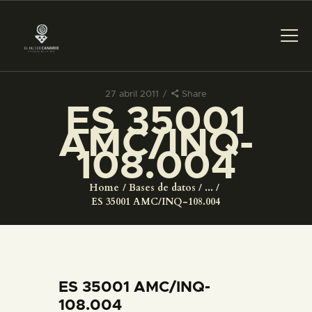
27 abril 2011
Share
ES 35001
PREPARAR LA VISITA
AMC/INQ-
108.004
ACTIVIDADES
Home
Bases de datos
...
█
ES 35001 AMC/INQ-108.004
EL MUSEO
COLECCIONES
ES 35001 AMC/INQ-
108.004