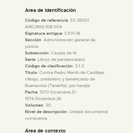
DIDÁCTICA
Área de identificación
Código de referencia
: ES 35001
ESPAÑOL
AMC/INQ-108.004
Signatura antigua
: CXVI-18
Sección
: Administración general de
PREPARAR LA VISITA
justicia
Subsección
: Causas de fe
ACTIVIDADES
Serie
: Libros de penitenciados
Código de clasificación
: 3.1.3
Título
: Contra Pedro Martín de Castilleja,
█
clérigo, presbítero y beneficiado de
Buenavista (Tenerife), por herejía.
Fecha
: 1570.Diciembre.21-
EL MUSEO
1574.Diciembre.26
Volumen
: 30
Nivel de descripción
: Unidad documental
COLECCIONES
compuesta
DIDÁCTICA
Área de contexto