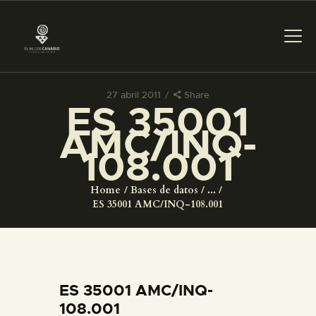
27 abril 2011
Share
ES 35001
PREPARAR LA VISITA
AMC/INQ-
108.001
ACTIVIDADES
Home
Bases de datos
...
█
ES 35001 AMC/INQ-108.001
EL MUSEO
COLECCIONES
ES 35001 AMC/INQ-
108.001