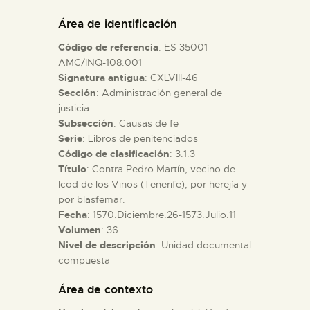
DIDÁCTICA
Área de identificación
Código de referencia
: ES 35001
ESPAÑOL
AMC/INQ-108.001
Signatura antigua
: CXLVIII-46
Sección
: Administración general de
PREPARAR LA VISITA
justicia
Subsección
: Causas de fe
ACTIVIDADES
Serie
: Libros de penitenciados
Código de clasificación
: 3.1.3
Título
: Contra Pedro Martín, vecino de
█
Icod de los Vinos (Tenerife), por herejía y
por blasfemar.
Fecha
: 1570.Diciembre.26-1573.Julio.11
EL MUSEO
Volumen
: 36
Nivel de descripción
: Unidad documental
compuesta
COLECCIONES
Área de contexto
DIDÁCTICA