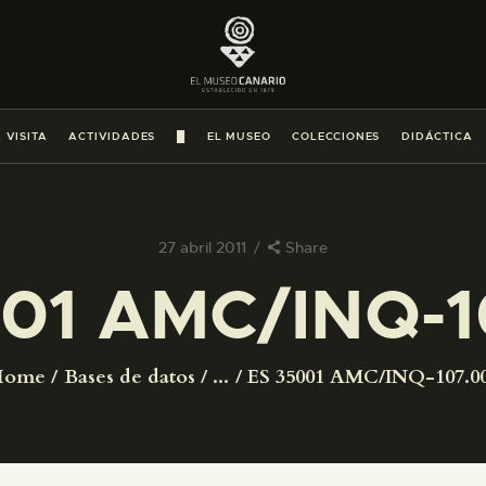
PREPARAR LA VISITA
ACTIVIDADES
 VISITA
ACTIVIDADES
█
EL MUSEO
COLECCIONES
DIDÁCTICA
█
EL MUSEO
27 abril 2011
Share
01 AMC/INQ-1
COLECCIONES
DIDÁCTICA
Home
Bases de datos
...
ES 35001 AMC/INQ-107.0
ESPAÑOL