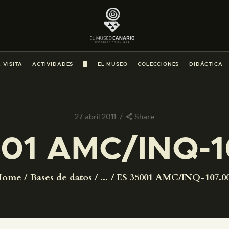
PREPARAR LA VISITA
ACTIVIDADES
 VISITA
ACTIVIDADES
█
EL MUSEO
COLECCIONES
DIDÁCTICA
█
EL MUSEO
27 abril 2011
Share
001 AMC/INQ-1
COLECCIONES
DIDÁCTICA
Home
Bases de datos
...
ES 35001 AMC/INQ-107.0
ESPAÑOL