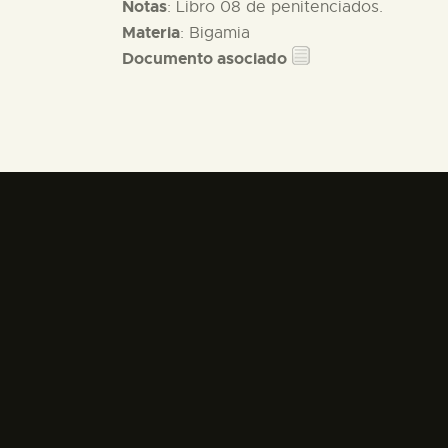
Notas
: Libro 08 de penitenciados.
Materia
: Bigamia
Documento asociado