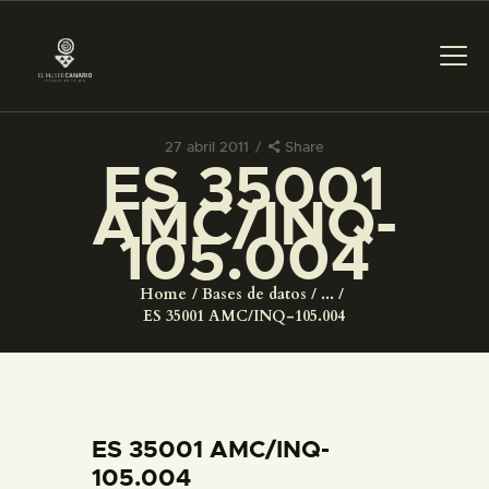
27 abril 2011
Share
ES 35001
PREPARAR LA VISITA
AMC/INQ-
105.004
ACTIVIDADES
Home
Bases de datos
...
█
ES 35001 AMC/INQ-105.004
EL MUSEO
COLECCIONES
ES 35001 AMC/INQ-
105.004