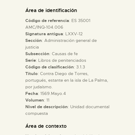
DIDÁCTICA
Área de identificación
Código de referencia
: ES 35001
ESPAÑOL
AMC/INQ-104.006
Signatura antigua
: LXXV-12
Sección
: Administración general de
PREPARAR LA VISITA
justicia
Subsección
: Causas de fe
ACTIVIDADES
Serie
: Libros de penitenciados
Código de clasificación
: 3.1.3
Título
: Contra Diego de Torres,
█
portugués, estante en la isla de La Palma,
por judaísmo.
Fecha
: 1569.Mayo.4
EL MUSEO
Volumen
: 11
Nivel de descripción
: Unidad documental
compuesta
COLECCIONES
Área de contexto
DIDÁCTICA