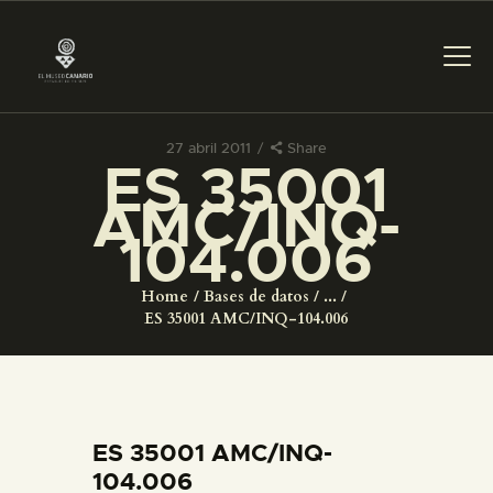
27 abril 2011
Share
ES 35001
PREPARAR LA VISITA
AMC/INQ-
104.006
ACTIVIDADES
Home
Bases de datos
...
█
ES 35001 AMC/INQ-104.006
EL MUSEO
COLECCIONES
ES 35001 AMC/INQ-
104.006