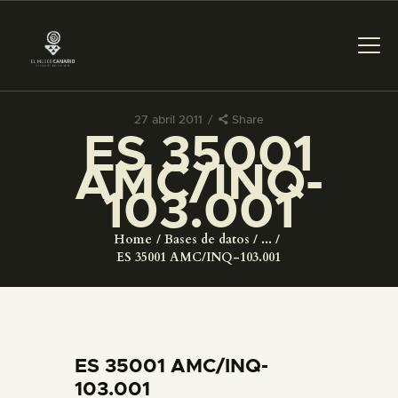
27 abril 2011
Share
ES 35001
PREPARAR LA VISITA
AMC/INQ-
103.001
ACTIVIDADES
Home
Bases de datos
...
█
ES 35001 AMC/INQ-103.001
EL MUSEO
COLECCIONES
ES 35001 AMC/INQ-
103.001