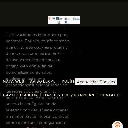
Tu Privacidad es importante para
nosotros. Por ello, te informamos
que utilizamos cookies propias y
de terceros para realizar análisis
de uso y medición de nuestra
página web con el fin de
personalizar contenidos,
publicidad, así como
MAPA WEB
AVISO LEGAL
POLÍTICA DE COOKIES
Aceptar las Cookies
proporcionar funcionalidades en
las redes sociales o analizar
HAZTE SEGUIDOR
HAZTE SOCIO / GUARDIÁN
CONTACTO
nuestro tráfico. Para continuar
acepta la configuración de
nuestras cookies. Puede obtener
más información, o bien conocer
Copyright © 2026 El Museo Canario · Todos
cómo cambiar la configuración,
los derechos reservados