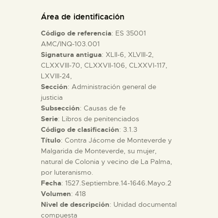
DIDÁCTICA
Área de identificación
Código de referencia
: ES 35001
ESPAÑOL
AMC/INQ-103.001
Signatura antigua
: XLII-6, XLVIII-2,
CLXXVIII-70, CLXXVII-106, CLXXVI-117,
PREPARAR LA VISITA
LXVIII-24,
Sección
: Administración general de
ACTIVIDADES
justicia
Subsección
: Causas de fe
Serie
: Libros de penitenciados
█
Código de clasificación
: 3.1.3
Título
: Contra Jácome de Monteverde y
Malgarida de Monteverde, su mujer,
EL MUSEO
natural de Colonia y vecino de La Palma,
por luteranismo.
Fecha
: 1527.Septiembre.14-1646.Mayo.2
COLECCIONES
Volumen
: 418
Nivel de descripción
: Unidad documental
DIDÁCTICA
compuesta