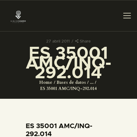
27 abril 2011
Share
ES 35001
PREPARAR LA VISITA
AMC/INQ-
292.014
ACTIVIDADES
Home
Bases de datos
...
█
ES 35001 AMC/INQ-292.014
EL MUSEO
COLECCIONES
ES 35001 AMC/INQ-
292.014