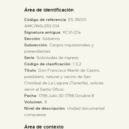
DIDÁCTICA
Área de identificación
Código de referencia
: ES 35001
ESPAÑOL
AMC/INQ-292.014
Signatura antigua
: XCVI-27a
Sección
: Gobierno
PREPARAR LA VISITA
Subsección
: Cargos inquisitoriales y
pretendientes
ACTIVIDADES
Serie
: Solicitudes de ingreso
Código de clasificación
: 1.3.2
Título
: Don Francisco Martín de Castro,
█
presbítero, natural y vecino de San
Cristóbal de La Laguna (Tenerife), solicita
servir al Santo Oficio.
EL MUSEO
Fecha
: 1798.Julio.30-1798.Octubre.8
Volumen
: 9
Nivel de descripción
: Unidad documental
COLECCIONES
compuesta
DIDÁCTICA
Área de contexto