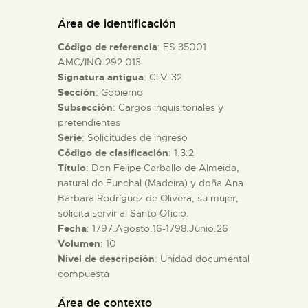
DIDÁCTICA
Área de identificación
Código de referencia
: ES 35001
ESPAÑOL
AMC/INQ-292.013
Signatura antigua
: CLV-32
Sección
: Gobierno
PREPARAR LA VISITA
Subsección
: Cargos inquisitoriales y
pretendientes
ACTIVIDADES
Serie
: Solicitudes de ingreso
Código de clasificación
: 1.3.2
Título
: Don Felipe Carballo de Almeida,
█
natural de Funchal (Madeira) y doña Ana
Bárbara Rodríguez de Olivera, su mujer,
solicita servir al Santo Oficio.
EL MUSEO
Fecha
: 1797.Agosto.16-1798.Junio.26
Volumen
: 10
Nivel de descripción
: Unidad documental
COLECCIONES
compuesta
DIDÁCTICA
Área de contexto