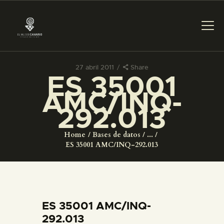
27 abril 2011
Share
ES 35001
PREPARAR LA VISITA
AMC/INQ-
292.013
ACTIVIDADES
Home
Bases de datos
...
█
ES 35001 AMC/INQ-292.013
EL MUSEO
COLECCIONES
ES 35001 AMC/INQ-
292.013