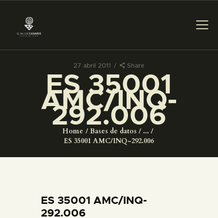
27 abril 2011
Share
ES 35001
PREPARAR LA VISITA
AMC/INQ-
292.006
ACTIVIDADES
Home
Bases de datos
...
█
ES 35001 AMC/INQ-292.006
EL MUSEO
COLECCIONES
ES 35001 AMC/INQ-
292.006