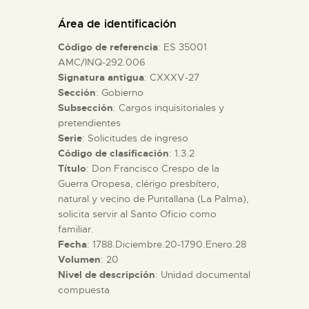
DIDÁCTICA
Área de identificación
Código de referencia
: ES 35001
ESPAÑOL
AMC/INQ-292.006
Signatura antigua
: CXXXV-27
Sección
: Gobierno
PREPARAR LA VISITA
Subsección
: Cargos inquisitoriales y
pretendientes
ACTIVIDADES
Serie
: Solicitudes de ingreso
Código de clasificación
: 1.3.2
Título
: Don Francisco Crespo de la
█
Guerra Oropesa, clérigo presbítero,
natural y vecino de Puntallana (La Palma),
solicita servir al Santo Oficio como
EL MUSEO
familiar.
Fecha
: 1788.Diciembre.20-1790.Enero.28
Volumen
: 20
COLECCIONES
Nivel de descripción
: Unidad documental
compuesta
DIDÁCTICA