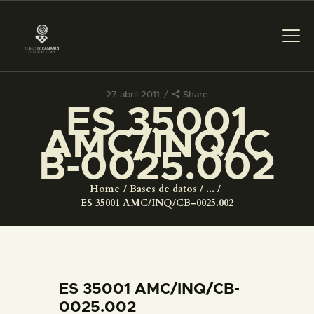
27 abril 2011
Share
ES 35001
PREPARAR LA VISITA
AMC/INQ/C
B-0025.002
ACTIVIDADES
Home
Bases de datos
...
█
ES 35001 AMC/INQ/CB-0025.002
EL MUSEO
COLECCIONES
ES 35001 AMC/INQ/CB-
0025.002