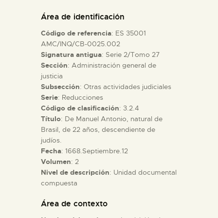
DIDÁCTICA
Área de identificación
Código de referencia
: ES 35001
ESPAÑOL
AMC/INQ/CB-0025.002
Signatura antigua
: Serie 2/Tomo 27
Sección
: Administración general de
PREPARAR LA VISITA
justicia
Subsección
: Otras actividades judiciales
ACTIVIDADES
Serie
: Reducciones
Código de clasificación
: 3.2.4
Título
: De Manuel Antonio, natural de
█
Brasil, de 22 años, descendiente de
judíos.
Fecha
: 1668.Septiembre.12
EL MUSEO
Volumen
: 2
Nivel de descripción
: Unidad documental
compuesta
COLECCIONES
Área de contexto
DIDÁCTICA