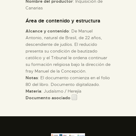
Nombre del productor
: Inquisición de
Canarias
ESPAÑOL
Área de contenido y estructura
Alcance y contenido
: De Manuel
Antonio, natural de Brasil, de 22 años,
descendiente de judíos. El reducido
presenta su condición de bautizado
católico y el Tribunal le ordena continuar
su formación religiosa bajo la dirección de
fray Manuel de la Concepción.
Notas
: El documento comienza en el folio
80 del libro. Documento digitalizado.
Materia
: Judaísmo / Herejía
Documento asociado