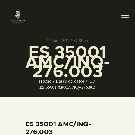
27 abril 2011
Share
ES 35001
PREPARAR LA VISITA
AMC/INQ-
276.003
ACTIVIDADES
Home
Bases de datos
...
█
ES 35001 AMC/INQ-276.003
EL MUSEO
COLECCIONES
ES 35001 AMC/INQ-
276.003