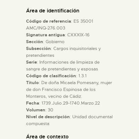
DIDÁCTICA
Área de identificación
Código de referencia
: ES 35001
ESPAÑOL
AMC/INQ-276.003
Signatura antigua
: CXXXIX-16
Sección
: Gobierno
PREPARAR LA VISITA
Subsección
: Cargos inquisitoriales y
pretendientes
ACTIVIDADES
Serie
: Informaciones de limpieza de
sangre de pretendientes y esposas
Código de clasificación
: 1.3.1
█
Título
: De doña Micaela Pomesany, mujer
de don Francisco Espinosa de los
Monteros, vecino de Cádiz.
EL MUSEO
Fecha
: 1739.Julio.29-1740.Marzo.22
Volumen
: 30
Nivel de descripción
: Unidad documental
COLECCIONES
compuesta
DIDÁCTICA
Área de contexto