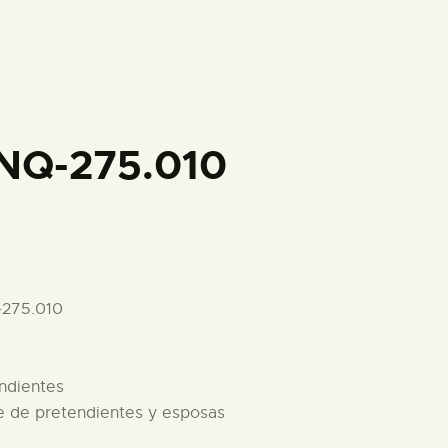
PREPARAR LA VISITA
ACTIVIDADES
█
NQ-275.010
EL MUSEO
COLECCIONES
-275.010
DIDÁCTICA
endientes
ESPAÑOL
re de pretendientes y esposas