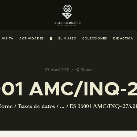
PREPARAR LA VISITA
ACTIVIDADES
 VISITA
ACTIVIDADES
█
EL MUSEO
COLECCIONES
DIDÁCTICA
█
EL MUSEO
27 abril 2011
Share
001 AMC/INQ-2
COLECCIONES
DIDÁCTICA
Home
Bases de datos
...
ES 35001 AMC/INQ-275.0
ESPAÑOL