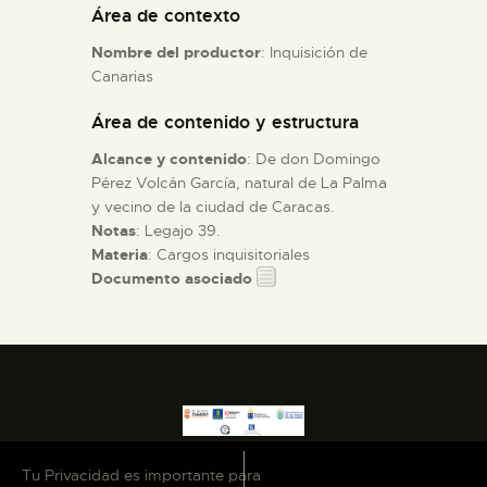
Área de contexto
Nombre del productor
: Inquisición de
ESPAÑOL
Canarias
Área de contenido y estructura
Alcance y contenido
: De don Domingo
Pérez Volcán García, natural de La Palma
y vecino de la ciudad de Caracas.
Notas
: Legajo 39.
Materia
: Cargos inquisitoriales
Documento asociado
Tu Privacidad es importante para