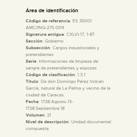
DIDÁCTICA
Área de identificación
Código de referencia
: ES 35001
ESPAÑOL
AMC/INQ-275.009
Signatura antigua
: CXLVI-17, 1-87
Sección
: Gobierno
PREPARAR LA VISITA
Subsección
: Cargos inquisitoriales y
pretendientes
ACTIVIDADES
Serie
: Informaciones de limpieza de
sangre de pretendientes y esposas
Código de clasificación
: 1.3.1
█
Título
: De don Domingo Pérez Volcán
García, natural de La Palma y vecino de la
ciudad de Caracas.
EL MUSEO
Fecha
: 1728.Agosto.13-
1728.Septiembre.18
Volumen
: 21
COLECCIONES
Nivel de descripción
: Unidad documental
compuesta
DIDÁCTICA