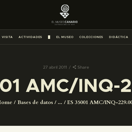
PREPARAR LA VISITA
ACTIVIDADES
 VISITA
ACTIVIDADES
█
EL MUSEO
COLECCIONES
DIDÁCTICA
█
EL MUSEO
27 abril 2011
Share
01 AMC/INQ-
COLECCIONES
DIDÁCTICA
Home
Bases de datos
...
ES 35001 AMC/INQ-229.0
ESPAÑOL