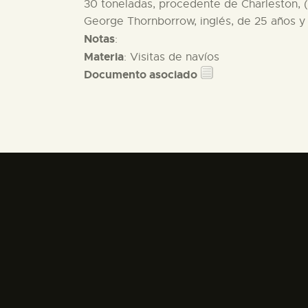
30 toneladas, procedente de Charleston, (I
George Thornborrow, inglés, de 25 años y 
Notas
:
Materia
: Visitas de navíos
Documento asociado