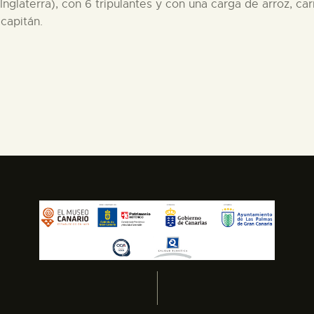
nglaterra), con 6 tripulantes y con una carga de arroz, ca
capitán.