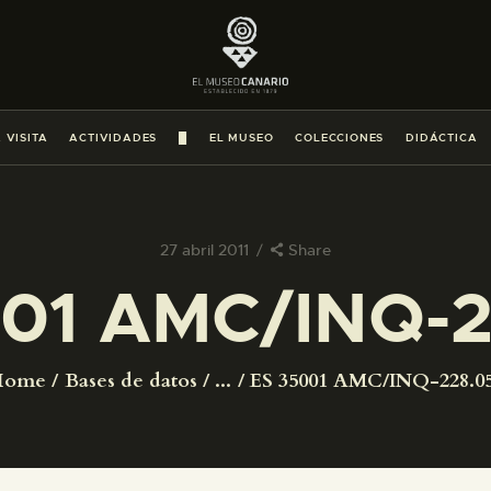
PREPARAR LA VISITA
ACTIVIDADES
 VISITA
ACTIVIDADES
█
EL MUSEO
COLECCIONES
DIDÁCTICA
█
EL MUSEO
27 abril 2011
Share
01 AMC/INQ-2
COLECCIONES
DIDÁCTICA
Home
Bases de datos
...
ES 35001 AMC/INQ-228.0
ESPAÑOL