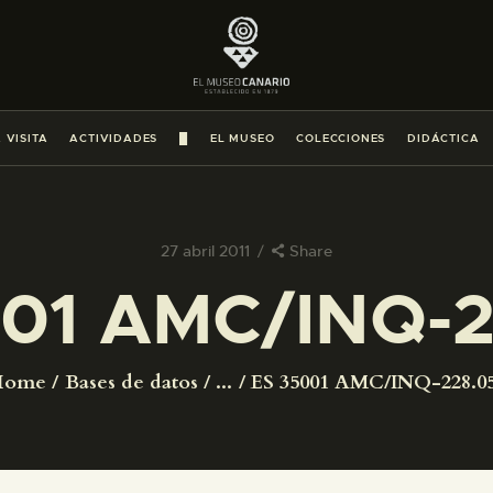
PREPARAR LA VISITA
ACTIVIDADES
 VISITA
ACTIVIDADES
█
EL MUSEO
COLECCIONES
DIDÁCTICA
█
EL MUSEO
27 abril 2011
Share
01 AMC/INQ-
COLECCIONES
DIDÁCTICA
Home
Bases de datos
...
ES 35001 AMC/INQ-228.0
ESPAÑOL