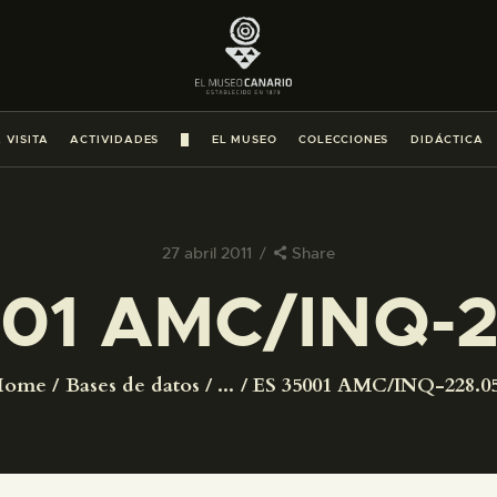
PREPARAR LA VISITA
ACTIVIDADES
 VISITA
ACTIVIDADES
█
EL MUSEO
COLECCIONES
DIDÁCTICA
█
EL MUSEO
27 abril 2011
Share
01 AMC/INQ-2
COLECCIONES
DIDÁCTICA
Home
Bases de datos
...
ES 35001 AMC/INQ-228.0
ESPAÑOL