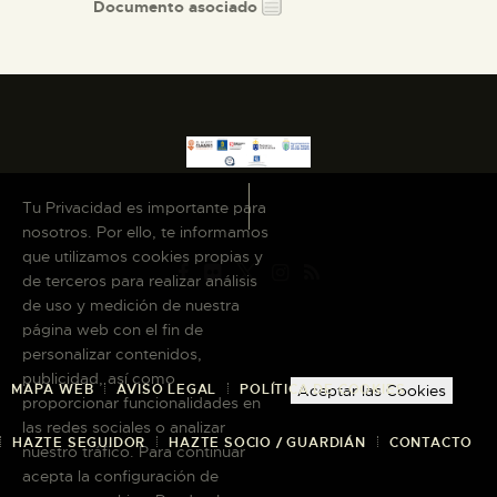
Documento asociado
Tu Privacidad es importante para
nosotros. Por ello, te informamos
que utilizamos cookies propias y
de terceros para realizar análisis
de uso y medición de nuestra
página web con el fin de
personalizar contenidos,
publicidad, así como
MAPA WEB
AVISO LEGAL
POLÍTICA DE COOKIES
Aceptar las Cookies
proporcionar funcionalidades en
las redes sociales o analizar
HAZTE SEGUIDOR
HAZTE SOCIO / GUARDIÁN
CONTACTO
nuestro tráfico. Para continuar
acepta la configuración de