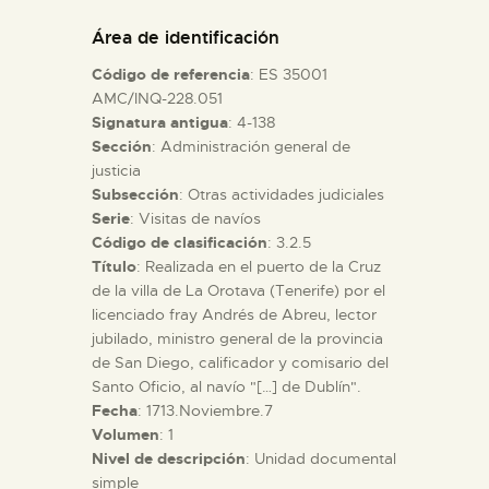
DIDÁCTICA
Área de identificación
Código de referencia
: ES 35001
ESPAÑOL
AMC/INQ-228.051
Signatura antigua
: 4-138
Sección
: Administración general de
PREPARAR LA VISITA
justicia
Subsección
: Otras actividades judiciales
ACTIVIDADES
Serie
: Visitas de navíos
Código de clasificación
: 3.2.5
Título
: Realizada en el puerto de la Cruz
█
de la villa de La Orotava (Tenerife) por el
licenciado fray Andrés de Abreu, lector
jubilado, ministro general de la provincia
EL MUSEO
de San Diego, calificador y comisario del
Santo Oficio, al navío "[…] de Dublín".
Fecha
: 1713.Noviembre.7
COLECCIONES
Volumen
: 1
Nivel de descripción
: Unidad documental
DIDÁCTICA
simple