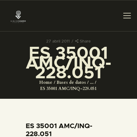
27 abril 2011
Share
ES 35001
PREPARAR LA VISITA
AMC/INQ-
228.051
ACTIVIDADES
Home
Bases de datos
...
█
ES 35001 AMC/INQ-228.051
EL MUSEO
COLECCIONES
ES 35001 AMC/INQ-
228.051