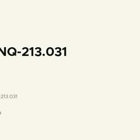
PREPARAR LA VISITA
ACTIVIDADES
█
NQ-213.031
EL MUSEO
COLECCIONES
213.031
DIDÁCTICA
a
ESPAÑOL
s