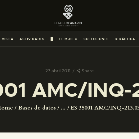
PREPARAR LA VISITA
ACTIVIDADES
 VISITA
ACTIVIDADES
█
EL MUSEO
COLECCIONES
DIDÁCTICA
█
EL MUSEO
27 abril 2011
Share
001 AMC/INQ-2
COLECCIONES
DIDÁCTICA
Home
Bases de datos
...
ES 35001 AMC/INQ-213.0
ESPAÑOL