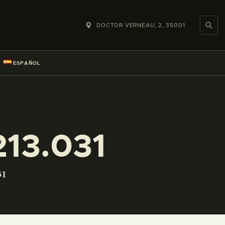
DOCTOR VERNEAU, 2, 35001
ESPAÑOL
13.031
31