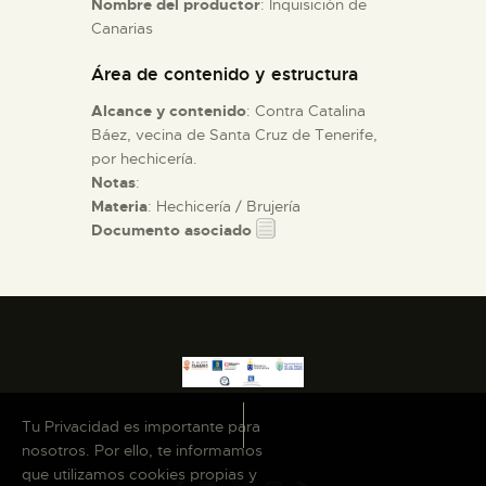
Nombre del productor
: Inquisición de
Canarias
ESPAÑOL
Área de contenido y estructura
Alcance y contenido
: Contra Catalina
Báez, vecina de Santa Cruz de Tenerife,
por hechicería.
Notas
:
Materia
: Hechicería / Brujería
Documento asociado
Tu Privacidad es importante para
nosotros. Por ello, te informamos
que utilizamos cookies propias y