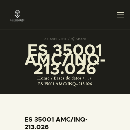
27 abril 2011
Share
ES 35001
PREPARAR LA VISITA
AMC/INQ-
213.026
ACTIVIDADES
Home
Bases de datos
...
█
ES 35001 AMC/INQ-213.026
EL MUSEO
COLECCIONES
ES 35001 AMC/INQ-
213.026