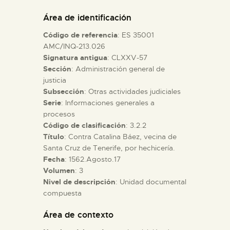
DIDÁCTICA
Área de identificación
Código de referencia
: ES 35001
ESPAÑOL
AMC/INQ-213.026
Signatura antigua
: CLXXV-57
Sección
: Administración general de
PREPARAR LA VISITA
justicia
Subsección
: Otras actividades judiciales
ACTIVIDADES
Serie
: Informaciones generales a
procesos
Código de clasificación
: 3.2.2
█
Título
: Contra Catalina Báez, vecina de
Santa Cruz de Tenerife, por hechicería.
Fecha
: 1562.Agosto.17
EL MUSEO
Volumen
: 3
Nivel de descripción
: Unidad documental
compuesta
COLECCIONES
Área de contexto
DIDÁCTICA