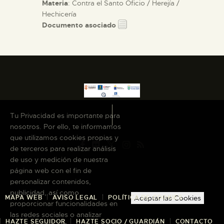
Materia
: Contra el Santo Oficio / Herejía /
Hechicería
Documento asociado
Tu Privacidad es importante para
nosotros. Por ello, te informamos
que utilizamos cookies propias y
de terceros para realizar análisis
de uso y medición de nuestra
página web con el fin de
personalizar contenidos,
publicidad, así como
MAPA WEB
AVISO LEGAL
POLÍTICA DE COOKIES
Aceptar las Cookies
proporcionar funcionalidades en
las redes sociales o analizar
HAZTE SEGUIDOR
HAZTE SOCIO / GUARDIÁN
CONTACTO