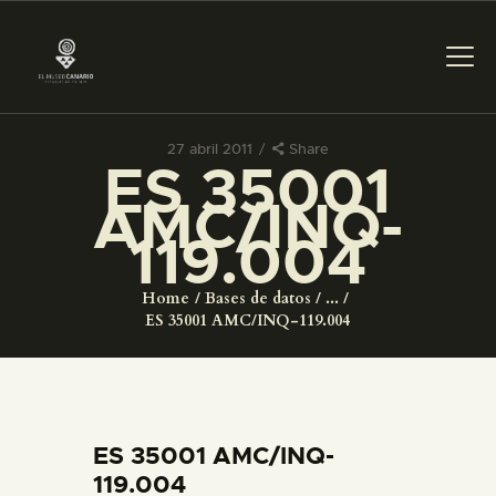
27 abril 2011
Share
ES 35001
PREPARAR LA VISITA
AMC/INQ-
119.004
ACTIVIDADES
Home
Bases de datos
...
█
ES 35001 AMC/INQ-119.004
EL MUSEO
COLECCIONES
ES 35001 AMC/INQ-
119.004