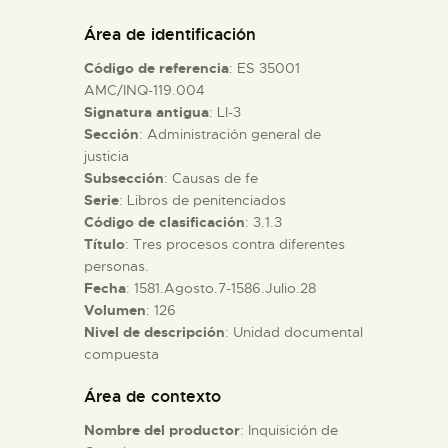
DIDÁCTICA
Área de identificación
Código de referencia
: ES 35001
ESPAÑOL
AMC/INQ-119.004
Signatura antigua
: LI-3
Sección
: Administración general de
PREPARAR LA VISITA
justicia
Subsección
: Causas de fe
ACTIVIDADES
Serie
: Libros de penitenciados
Código de clasificación
: 3.1.3
Título
: Tres procesos contra diferentes
█
personas.
Fecha
: 1581.Agosto.7-1586.Julio.28
Volumen
: 126
EL MUSEO
Nivel de descripción
: Unidad documental
compuesta
COLECCIONES
Área de contexto
Nombre del productor
: Inquisición de
DIDÁCTICA