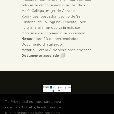
valía estar amancebada que casada. -
María Gallega, mujer de Gonzalo
Rodríguez, pescador, vecino de San
Cristóbal de La Laguna (Tenerife), por
herejía, al afirmar que valía más ser
manceba de un bueno que no casada.
Notas
: Libro 20 de penitenciados.
Documento digitalizado.
Materia
: Herejía / Proposiciones erróneas
Documento asociado
Tu Privacidad es importante para
nosotros. Por ello, te informamos
que utilizamos cookies propias y