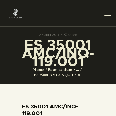
27 abril 2011
Share
ES 35001
PREPARAR LA VISITA
AMC/INQ-
119.001
ACTIVIDADES
Home
Bases de datos
...
█
ES 35001 AMC/INQ-119.001
EL MUSEO
COLECCIONES
ES 35001 AMC/INQ-
119.001