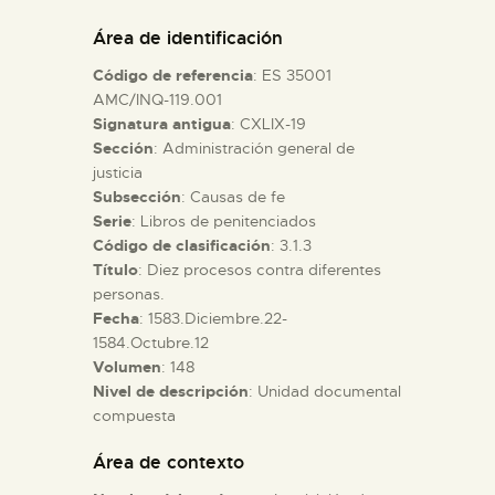
DIDÁCTICA
Área de identificación
Código de referencia
: ES 35001
ESPAÑOL
AMC/INQ-119.001
Signatura antigua
: CXLIX-19
Sección
: Administración general de
PREPARAR LA VISITA
justicia
Subsección
: Causas de fe
ACTIVIDADES
Serie
: Libros de penitenciados
Código de clasificación
: 3.1.3
Título
: Diez procesos contra diferentes
█
personas.
Fecha
: 1583.Diciembre.22-
1584.Octubre.12
EL MUSEO
Volumen
: 148
Nivel de descripción
: Unidad documental
compuesta
COLECCIONES
Área de contexto
DIDÁCTICA