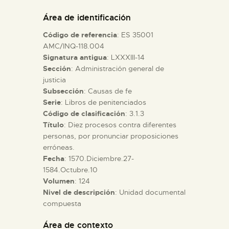
DIDÁCTICA
Área de identificación
Código de referencia
: ES 35001
ESPAÑOL
AMC/INQ-118.004
Signatura antigua
: LXXXIII-14
Sección
: Administración general de
PREPARAR LA VISITA
justicia
Subsección
: Causas de fe
ACTIVIDADES
Serie
: Libros de penitenciados
Código de clasificación
: 3.1.3
Título
: Diez procesos contra diferentes
█
personas, por pronunciar proposiciones
erróneas.
Fecha
: 1570.Diciembre.27-
EL MUSEO
1584.Octubre.10
Volumen
: 124
Nivel de descripción
: Unidad documental
COLECCIONES
compuesta
DIDÁCTICA
Área de contexto