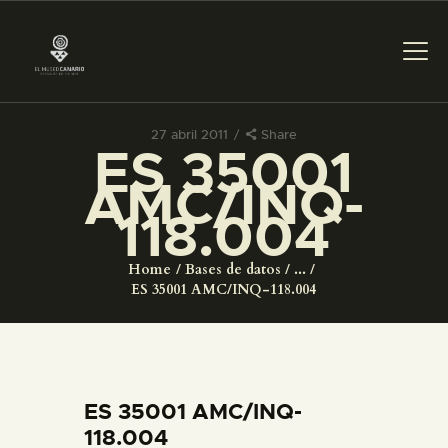
27 abril 2011
Share
ES 35001
PREPARAR LA VISITA
AMC/INQ-
118.004
ACTIVIDADES
Home
Bases de datos
...
█
ES 35001 AMC/INQ-118.004
EL MUSEO
COLECCIONES
ES 35001 AMC/INQ-
118.004