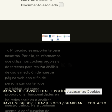
Documento asociado
Tu Privacidad es importante para
nosotros. Por ello, te informamos
que utilizamos cookies propias y
de terceros para realizar análisis
de uso y medición de nuestra
página web con el fin de
personalizar contenidos,
publicidad, así como
MAPA WEB
AVISO LEGAL
POLÍTICA DE COOKIES
Aceptar las Cookies
proporcionar funcionalidades en
las redes sociales o analizar
HAZTE SEGUIDOR
HAZTE SOCIO / GUARDIÁN
CONTACTO
nuestro tráfico. Para continuar
acepta la configuración de