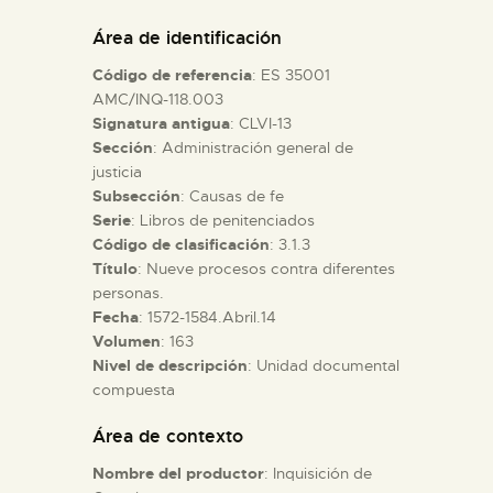
DIDÁCTICA
Área de identificación
Código de referencia
: ES 35001
ESPAÑOL
AMC/INQ-118.003
Signatura antigua
: CLVI-13
Sección
: Administración general de
PREPARAR LA VISITA
justicia
Subsección
: Causas de fe
ACTIVIDADES
Serie
: Libros de penitenciados
Código de clasificación
: 3.1.3
Título
: Nueve procesos contra diferentes
█
personas.
Fecha
: 1572-1584.Abril.14
Volumen
: 163
EL MUSEO
Nivel de descripción
: Unidad documental
compuesta
COLECCIONES
Área de contexto
Nombre del productor
: Inquisición de
DIDÁCTICA