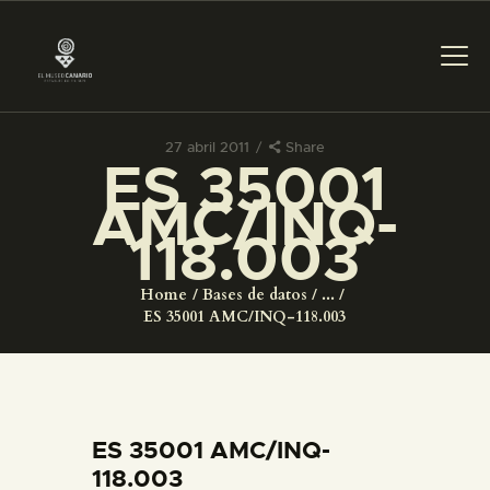
27 abril 2011
Share
ES 35001
PREPARAR LA VISITA
AMC/INQ-
118.003
ACTIVIDADES
Home
Bases de datos
...
█
ES 35001 AMC/INQ-118.003
EL MUSEO
COLECCIONES
ES 35001 AMC/INQ-
118.003