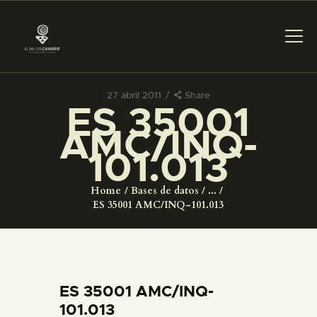
27 abril 2011
Share
ES 35001
PREPARAR LA VISITA
AMC/INQ-
101.013
ACTIVIDADES
Home
Bases de datos
...
█
ES 35001 AMC/INQ-101.013
EL MUSEO
COLECCIONES
ES 35001 AMC/INQ-
101.013