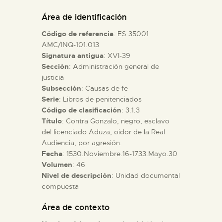
DIDÁCTICA
Área de identificación
Código de referencia
: ES 35001
ESPAÑOL
AMC/INQ-101.013
Signatura antigua
: XVI-39
Sección
: Administración general de
PREPARAR LA VISITA
justicia
Subsección
: Causas de fe
ACTIVIDADES
Serie
: Libros de penitenciados
Código de clasificación
: 3.1.3
Título
: Contra Gonzalo, negro, esclavo
█
del licenciado Aduza, oidor de la Real
Audiencia, por agresión.
Fecha
: 1530.Noviembre.16-1733.Mayo.30
EL MUSEO
Volumen
: 46
Nivel de descripción
: Unidad documental
compuesta
COLECCIONES
Área de contexto
DIDÁCTICA