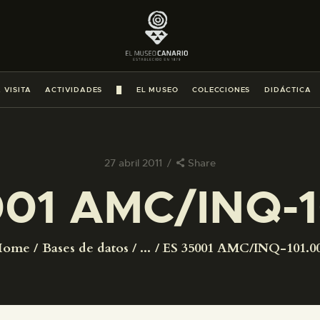
PREPARAR LA VISITA
ACTIVIDADES
 VISITA
ACTIVIDADES
█
EL MUSEO
COLECCIONES
DIDÁCTICA
█
EL MUSEO
27 abril 2011
Share
001 AMC/INQ-1
COLECCIONES
DIDÁCTICA
Home
Bases de datos
...
ES 35001 AMC/INQ-101.0
ESPAÑOL