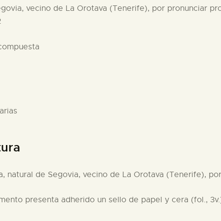
govia, vecino de La Orotava (Tenerife), por pronunciar pr
2
 compuesta
arias
tura
, natural de Segovia, vecino de La Orotava (Tenerife), po
mento presenta adherido un sello de papel y cera (fol., 3v.