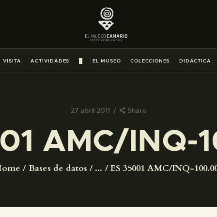
PREPARAR LA VISITA
ACTIVIDADES
 VISITA
ACTIVIDADES
█
EL MUSEO
COLECCIONES
DIDÁCTICA
█
EL MUSEO
27 abril 2011
Share
01 AMC/INQ-
COLECCIONES
DIDÁCTICA
Home
Bases de datos
...
ES 35001 AMC/INQ-100.0
ESPAÑOL