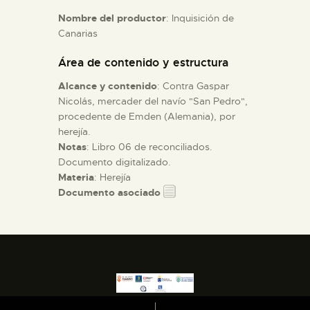
Nombre del productor
: Inquisición de
Canarias
ESPAÑOL
Área de contenido y estructura
Alcance y contenido
: Contra Gaspar
Nicolás, mercader del navío "San Pedro",
procedente de Emden (Alemania), por
herejía.
Notas
: Libro 06 de reconciliados.
Documento digitalizado.
Materia
: Herejía
Documento asociado