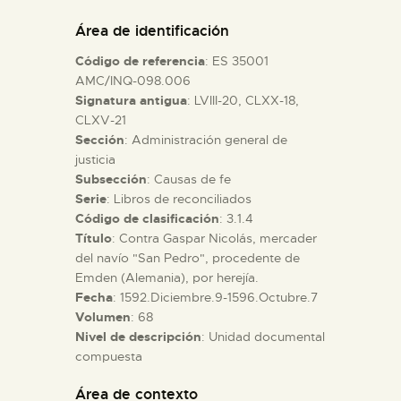
DIDÁCTICA
Área de identificación
Código de referencia
: ES 35001
ESPAÑOL
AMC/INQ-098.006
Signatura antigua
: LVIII-20, CLXX-18,
CLXV-21
PREPARAR LA VISITA
Sección
: Administración general de
justicia
ACTIVIDADES
Subsección
: Causas de fe
Serie
: Libros de reconciliados
Código de clasificación
: 3.1.4
█
Título
: Contra Gaspar Nicolás, mercader
del navío "San Pedro", procedente de
Emden (Alemania), por herejía.
EL MUSEO
Fecha
: 1592.Diciembre.9-1596.Octubre.7
Volumen
: 68
Nivel de descripción
: Unidad documental
COLECCIONES
compuesta
DIDÁCTICA
Área de contexto