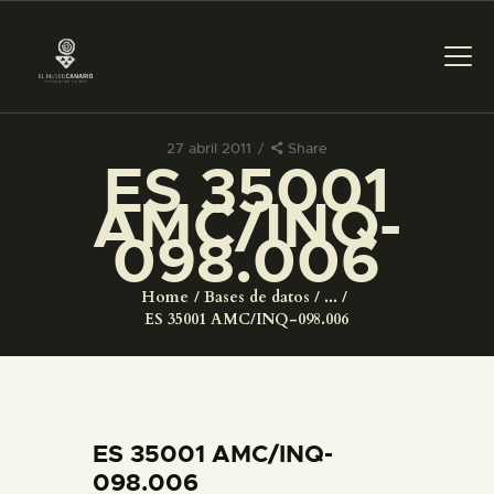
27 abril 2011
Share
ES 35001
PREPARAR LA VISITA
AMC/INQ-
098.006
ACTIVIDADES
Home
Bases de datos
...
█
ES 35001 AMC/INQ-098.006
EL MUSEO
COLECCIONES
ES 35001 AMC/INQ-
098.006