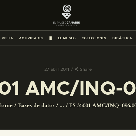
PREPARAR LA VISITA
ACTIVIDADES
 VISITA
ACTIVIDADES
█
EL MUSEO
COLECCIONES
DIDÁCTICA
█
EL MUSEO
27 abril 2011
Share
01 AMC/INQ-
COLECCIONES
DIDÁCTICA
Home
Bases de datos
...
ES 35001 AMC/INQ-096.0
ESPAÑOL