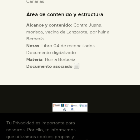
Canarias
Área de contenido y estructura
ESPAÑOL
Alcance y contenido
: Contra Juana,
morisca, vecina de Lanzarote, por huir a
Berbería.
Notas
: Libro 04 de reconciliados.
Documento digitalizado.
Materia
: Huir a Berbería
Documento asociado
Tu Privacidad es importante para
nosotros. Por ello, te informamos
que utilizamos cookies propias y