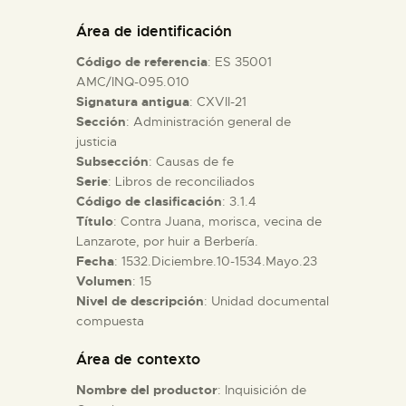
DIDÁCTICA
Área de identificación
Código de referencia
: ES 35001
ESPAÑOL
AMC/INQ-095.010
Signatura antigua
: CXVII-21
Sección
: Administración general de
PREPARAR LA VISITA
justicia
Subsección
: Causas de fe
ACTIVIDADES
Serie
: Libros de reconciliados
Código de clasificación
: 3.1.4
Título
: Contra Juana, morisca, vecina de
█
Lanzarote, por huir a Berbería.
Fecha
: 1532.Diciembre.10-1534.Mayo.23
Volumen
: 15
EL MUSEO
Nivel de descripción
: Unidad documental
compuesta
COLECCIONES
Área de contexto
Nombre del productor
: Inquisición de
DIDÁCTICA