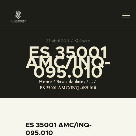
27 abril 2011
Share
ES 35001
PREPARAR LA VISITA
AMC/INQ-
095.010
ACTIVIDADES
Home
Bases de datos
...
█
ES 35001 AMC/INQ-095.010
EL MUSEO
COLECCIONES
ES 35001 AMC/INQ-
095.010