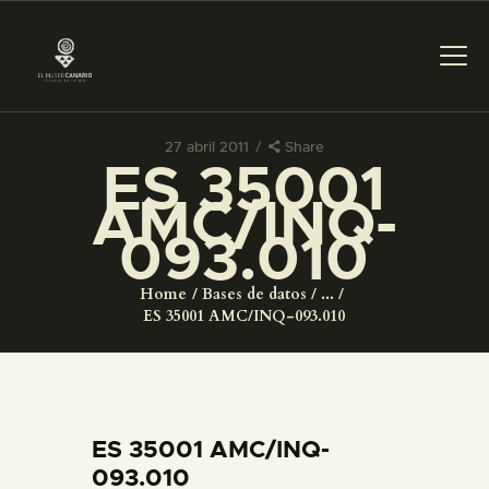
27 abril 2011
Share
ES 35001
PREPARAR LA VISITA
AMC/INQ-
093.010
ACTIVIDADES
Home
Bases de datos
...
█
ES 35001 AMC/INQ-093.010
EL MUSEO
COLECCIONES
ES 35001 AMC/INQ-
093.010