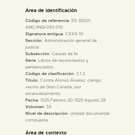
DIDÁCTICA
Área de identificación
Código de referencia
: ES 35001
ESPAÑOL
AMC/INQ-093.010
Signatura antigua
: CXXX-10
Sección
: Administración general de
PREPARAR LA VISITA
justicia
Subsección
: Causas de fe
ACTIVIDADES
Serie
: Libros de reconciliados y
penitenciados
Código de clasificación
: 3.1.2
█
Título
: Contra Alonso Álvarez, clérigo,
vecino de Gran Canaria, por
amancebamiento.
EL MUSEO
Fecha
: 1525.Febrero.20-1525.Agosto.29
Volumen
: 53
Nivel de descripción
: Unidad documental
COLECCIONES
compuesta
DIDÁCTICA
Área de contexto