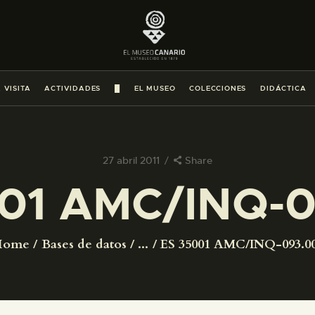
PREPARAR LA VISITA
ACTIVIDADES
 VISITA
ACTIVIDADES
█
EL MUSEO
COLECCIONES
DIDÁCTICA
█
EL MUSEO
27 abril 2011
Share
01 AMC/INQ-
COLECCIONES
DIDÁCTICA
Home
Bases de datos
...
ES 35001 AMC/INQ-093.0
ESPAÑOL