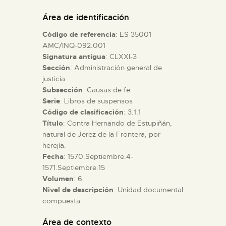
DIDÁCTICA
Área de identificación
Código de referencia
: ES 35001
ESPAÑOL
AMC/INQ-092.001
Signatura antigua
: CLXXI-3
Sección
: Administración general de
PREPARAR LA VISITA
justicia
Subsección
: Causas de fe
ACTIVIDADES
Serie
: Libros de suspensos
Código de clasificación
: 3.1.1
Título
: Contra Hernando de Estupiñán,
█
natural de Jerez de la Frontera, por
herejía.
Fecha
: 1570.Septiembre.4-
EL MUSEO
1571.Septiembre.15
Volumen
: 6
Nivel de descripción
: Unidad documental
COLECCIONES
compuesta
DIDÁCTICA
Área de contexto