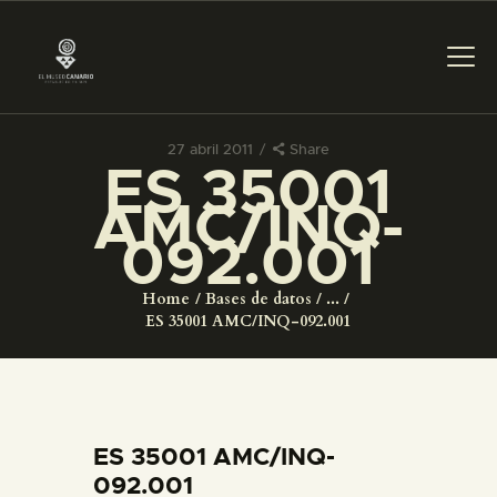
27 abril 2011
Share
ES 35001
PREPARAR LA VISITA
AMC/INQ-
092.001
ACTIVIDADES
Home
Bases de datos
...
█
ES 35001 AMC/INQ-092.001
EL MUSEO
COLECCIONES
ES 35001 AMC/INQ-
092.001