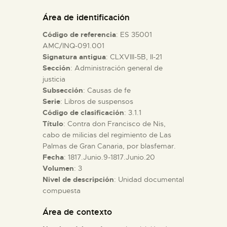
DIDÁCTICA
Área de identificación
Código de referencia
: ES 35001
ESPAÑOL
AMC/INQ-091.001
Signatura antigua
: CLXVIII-5B, II-21
Sección
: Administración general de
PREPARAR LA VISITA
justicia
Subsección
: Causas de fe
ACTIVIDADES
Serie
: Libros de suspensos
Código de clasificación
: 3.1.1
Título
: Contra don Francisco de Nis,
█
cabo de milicias del regimiento de Las
Palmas de Gran Canaria, por blasfemar.
Fecha
: 1817.Junio.9-1817.Junio.20
EL MUSEO
Volumen
: 3
Nivel de descripción
: Unidad documental
compuesta
COLECCIONES
Área de contexto
DIDÁCTICA