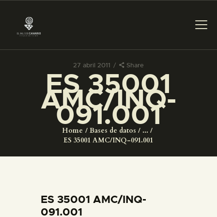
27 abril 2011
Share
ES 35001
PREPARAR LA VISITA
AMC/INQ-
091.001
ACTIVIDADES
Home
Bases de datos
...
█
ES 35001 AMC/INQ-091.001
EL MUSEO
COLECCIONES
ES 35001 AMC/INQ-
091.001