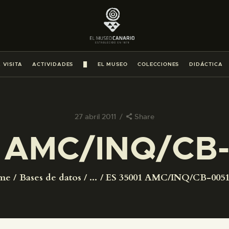
PREPARAR LA VISITA
ACTIVIDADES
 VISITA
ACTIVIDADES
█
EL MUSEO
COLECCIONES
DIDÁCTICA
█
EL MUSEO
27 abril 2011
Share
 AMC/INQ/CB
COLECCIONES
DIDÁCTICA
me
Bases de datos
...
ES 35001 AMC/INQ/CB-0051
ESPAÑOL