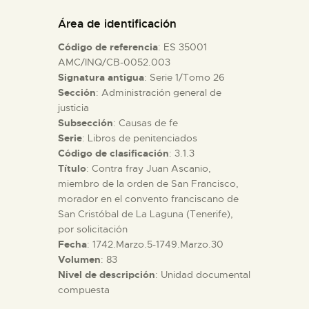
DIDÁCTICA
Área de identificación
Código de referencia
: ES 35001
ESPAÑOL
AMC/INQ/CB-0052.003
Signatura antigua
: Serie 1/Tomo 26
Sección
: Administración general de
PREPARAR LA VISITA
justicia
Subsección
: Causas de fe
ACTIVIDADES
Serie
: Libros de penitenciados
Código de clasificación
: 3.1.3
Título
: Contra fray Juan Ascanio,
█
miembro de la orden de San Francisco,
morador en el convento franciscano de
San Cristóbal de La Laguna (Tenerife),
EL MUSEO
por solicitación
Fecha
: 1742.Marzo.5-1749.Marzo.30
Volumen
: 83
COLECCIONES
Nivel de descripción
: Unidad documental
compuesta
DIDÁCTICA