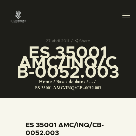
27 abril 2011
Share
ES 35001
PREPARAR LA VISITA
AMC/INQ/C
B-0052.003
ACTIVIDADES
Home
Bases de datos
...
█
ES 35001 AMC/INQ/CB-0052.003
EL MUSEO
COLECCIONES
ES 35001 AMC/INQ/CB-
0052.003